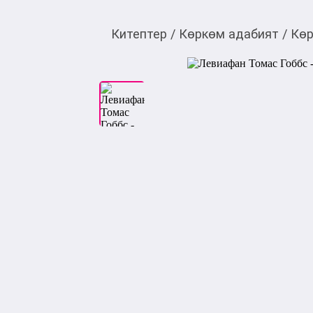
Китептер
/
Көркөм адабият
/
Көр