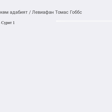
көм адабият
/
Левиафан Томас Гоббс
520,00
c
Товарды Мой О!
тиркемесинен сатып ала
Левиафан Томас Гобб
аласыз
Наряду с «Политикой» Арис
фундаментальный труд Тома
и власть государства церков
фонд мировой философской м
самостоятельно разбираться 
Тип обложки: Мягкий переп
Количество страниц: 800

Издательство: АСТ

Издательский бренд: Neoclass
Серия: Эксклюзивная класс
Вес, г: 395

Размер: 3.4 x 11.6 x 18.2

Возрастное ограничение: 16