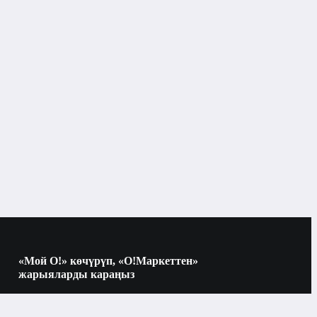
«Мой О!» көчүрүп, «О!Маркеттен»
жарыяларды караңыз
Көчүрүү үчүн камераны QR-кодго
багыттаңыз