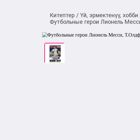
Китептер
/
Үй, эрмектенүү, хобби
Футбольные герои Лионель Месс