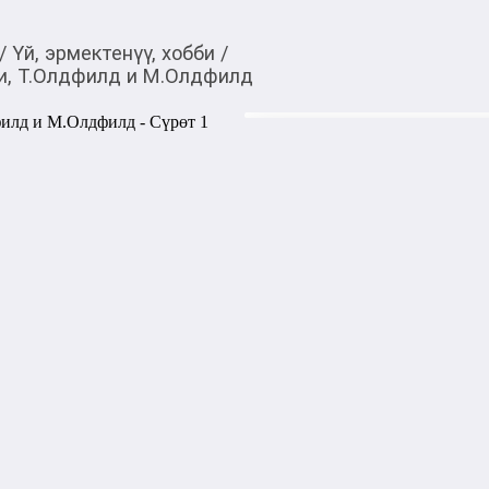
/
Үй, эрмектенүү, хобби
/
и, Т.Олдфилд и М.Олдфилд
384,00
c
Товарды Мой О!
тиркемесинен сатып ала
Футбольные герои Ли
аласыз
М.Олдфилд
Выдающийся игрок и легенд
Человек – феномен, покор
сериями побед. Казалось бы,
уровня. В этой книге запеч
мальчика из Южной Америки
чемпионата Испании, Барсе
первые шаги в мир футбола,
1000,00
с
жогору акысыз