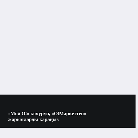
«Мой О!» көчүрүп, «О!Маркеттен»
жарыяларды караңыз
Көчүрүү үчүн камераны QR-кодго
багыттаңыз