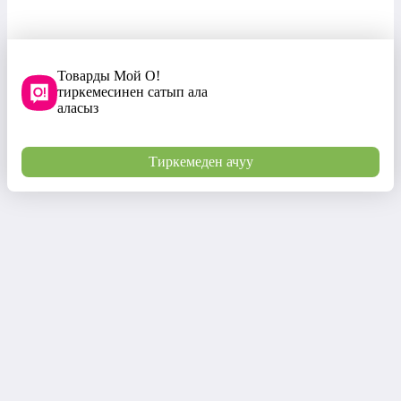
Товарды Мой О!
тиркемесинен сатып ала
аласыз
Тиркемеден ачуу