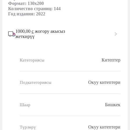
Формат: 130x200

Количество страниц: 144

Год издания: 2022
1000,00
с
жогору акысыз
жеткирүү
Китептер
Категориясы
Окуу китептери
Подкатегориясы
Бишкек
Шаар
Окуу китептери
Түрлөрү