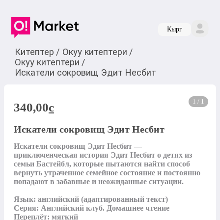
Кырг
Китептер
/
Окуу китептери
/
Окуу китептери
/
Искатели сокровищ Эдит Несбит
1 / 1
340,00
c
Искатели сокровищ Эдит Несбит
Искатели сокровищ Эдит Несбит — 
приключенческая история Эдит Несбит о детях из 
семьи Бастейбл, которые пытаются найти способ 
вернуть утраченное семейное состояние и постоянно 
попадают в забавные и неожиданные ситуации.

Язык: английский (адаптированный текст)

Серия: Английский клуб. Домашнее чтение

Переплёт: мягкий
