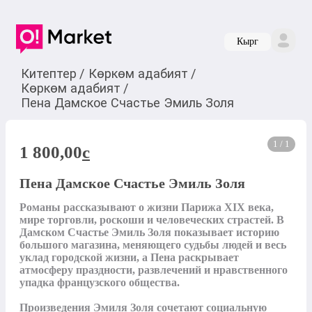
Кырг
Китептер
/
Көркөм адабият
/
Көркөм адабият
/
Пена Дамское Счастье Эмиль Золя
1 / 1
1 800,00
c
Пена Дамское Счастье Эмиль Золя
Романы рассказывают о жизни Парижа XIX века, 
мире торговли, роскоши и человеческих страстей. В 
Дамском Счастье Эмиль Золя показывает историю 
большого магазина, меняющего судьбы людей и весь 
уклад городской жизни, а Пена раскрывает 
атмосферу праздности, развлечений и нравственного 
упадка французского общества.

Произведения Эмиля Золя сочетают социальную 