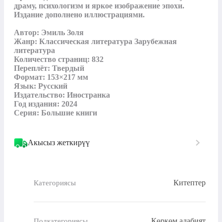
драму, психологизм и яркое изображение эпохи. 
Издание дополнено иллюстрациями.

Автор: Эмиль Золя

Жанр: Классическая литература Зарубежная 
литература

Количество страниц: 832

Переплёт: Твердый

Формат: 153×217 мм

Язык: Русский

Издательство: Иностранка

Год издания: 2024

Серия: Большие книги
Акысыз жеткирүү
Китептер
Категориясы
Көркөм адабият
Подкатегориясы