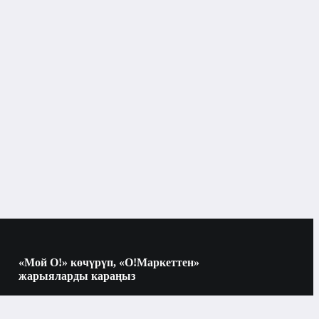
Окуу китептери
«Мой О!» көчүрүп, «О!Маркеттен»
жарыяларды караңыз
Көчүрүү үчүн камераны QR-кодго
багыттаңыз