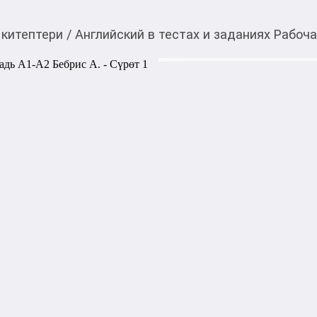
 китептери
/
Английский в тестах и заданиях Рабоча
720,00
c
Товарды Мой О!
тиркемесинен сатып ала
Английский в тестах 
аласыз
Бебрис А.
Данная рабочая тетрадь яв
Александра Бебриса и предна
переходит на уровень Eleme
проверочных тестов и прак
систематизировать знания 
активный словарный запас.
миллионами учеников, делае
отработку конструкций в ра
эффективно устранить пробе
международным экзаменам н
более сложным этапам изуче