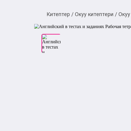
Китептер
/
Окуу китептери
/
Окуу