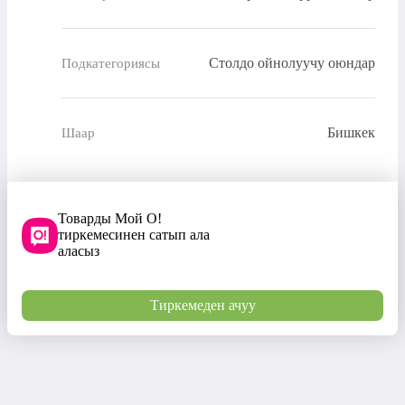
Столдо ойнолуучу оюндар
Подкатегориясы
Бишкек
Шаар
Товарды Мой О!
тиркемесинен сатып ала
аласыз
Тиркемеден ачуу