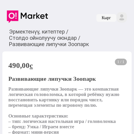
Кырг
Эрмектенүү, китептер
/
Столдо ойнолуучу оюндар
/
Развивающие липучки Зоопарк
1 / 1
490,00
c
Развивающие липучки Зоопарк
Развивающие липучки Зоопарк — это компактная 
логическая головоломка, в которой ребёнку нужно 
восстановить картинку или порядок чисел, 
перемещая элементы по игровому полю.

Основные характеристики:

– тип: логическая настольная игра / головоломка

– бренд: Умка / Играем вместе

– формат: мини-версия
