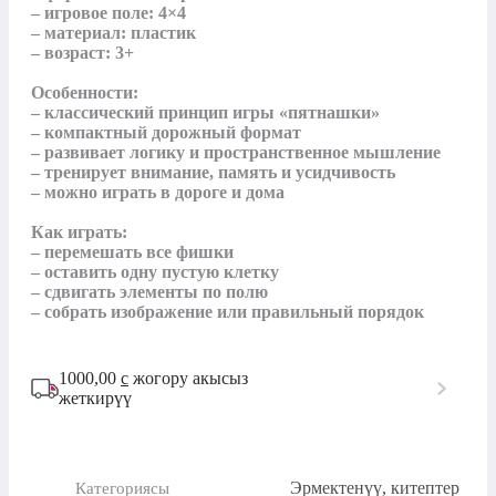
– игровое поле: 4×4 

– материал: пластик

– возраст: 3+

Особенности:

– классический принцип игры «пятнашки»

– компактный дорожный формат

– развивает логику и пространственное мышление

– тренирует внимание, память и усидчивость

– можно играть в дороге и дома

Как играть:

– перемешать все фишки

– оставить одну пустую клетку

– сдвигать элементы по полю

– собрать изображение или правильный порядок
1000,00
с
жогору акысыз
жеткирүү
Эрмектенүү, китептер
Категориясы