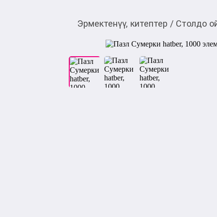
Эрмектенүү, китептер
/
Столдо о