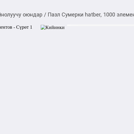
йнолуучу оюндар
/
Пазл Сумерки hatber, 1000 элеме
810,00
c
Товарды Мой О!
тиркемесинен сатып ала
Пазл Сумерки hatber,
аласыз
Пазл премиум-класса состоит
дополнительно упакованных
дизайн найдет своих почита
мозаику. Для производства 
разработанный европейский
увеличена. Собирать элемен
Упаковка: стильная подароч
Конструкция полностью изго
Размер 680х480мм
1000,00
с
жогору акысыз