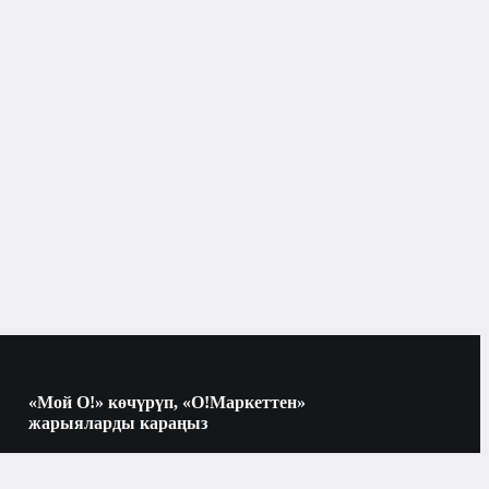
«Мой О!» көчүрүп, «О!Маркеттен»
жарыяларды караңыз
Көчүрүү үчүн камераны QR-кодго
багыттаңыз