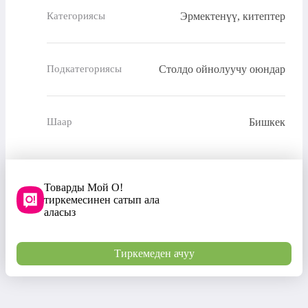
Эрмектенүү, китептер
Категориясы
Столдо ойнолуучу оюндар
Подкатегориясы
Бишкек
Шаар
Товарды Мой О!
тиркемесинен сатып ала
аласыз
Тиркемеден ачуу