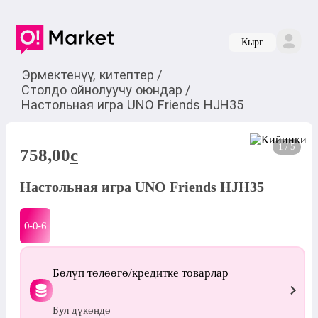
Кырг
Эрмектенүү, китептер
/
Столдо ойнолуучу оюндар
/
Настольная игра UNO Friends HJH35
1 / 5
758,00
c
Настольная игра UNO Friends HJH35
0-0-
6
Бөлүп төлөөгө/кредитке товарлар
Бул дүкөндө