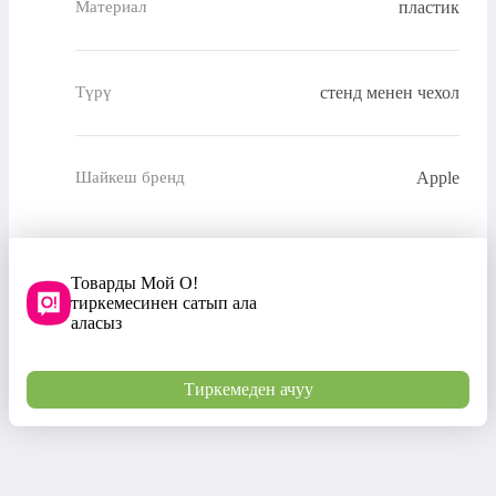
пластик
Материал
стенд менен чехол
Түрү
Apple
Шайкеш бренд
Товарды Мой О!
тиркемесинен сатып ала
аласыз
Тиркемеден ачуу