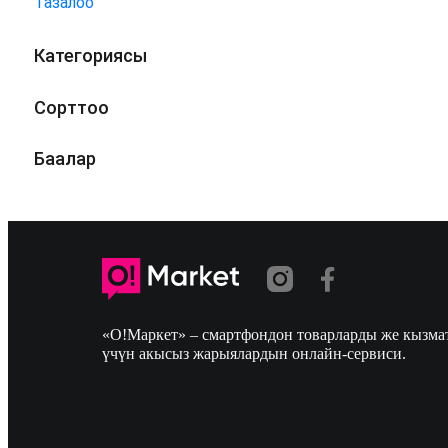
Тазалоо
Категориясы
Сорттоо
Баалар
«О!Маркет» – смартфондон товарларды же кызмат
үчүн акысыз жарыялардын онлайн-сервиси.