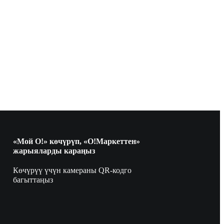
«Мой О!» көчүрүп, «О!Маркеттен»
жарыяларды караңыз
Көчүрүү үчүн камераны QR-кодго
багыттаңыз