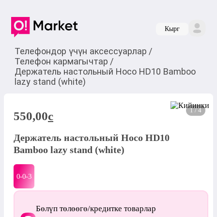
Кырг
Телефондор үчүн аксессуарлар
/
Телефон кармагычтар
/
Держатель настольный Hoco HD10 Bamboo
lazy stand (white)
1 / 4
550,00
c
Держатель настольный Hoco HD10
Bamboo lazy stand (white)
0-0-
3
Бөлүп төлөөгө/кредитке товарлар