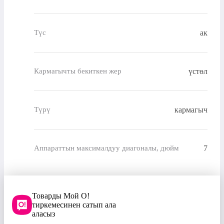
ак
Түс
үстөл
Кармагычты бекиткен жер
кармагыч
Түрү
7
Аппараттын максималдуу диагоналы, дюйм
Товарды Мой О!
тиркемесинен сатып ала
аласыз