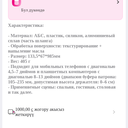
Бул дүкөндө
Характеристика:

- Материал: АБС, пластик, силикон, алюминиевый 
сплав (часть шланга)

- Обработка поверхности: текстурирование + 
напыление масла

- Размер: 133,5*67*985мм

- Вес: 405 г

- Подходит для мобильных телефонов с диагональю 
4,5–7 дюймов и планшетных компьютеров с 
диагональю 8–13 дюймов (диапазон буфера патрона: 
105–235 мм, допустимая высота держателя: 0–6 см)

- Применяемые сцены: спальня, гостиная, столовая 
и так далее.
1000,00
с
жогору акысыз
жеткирүү