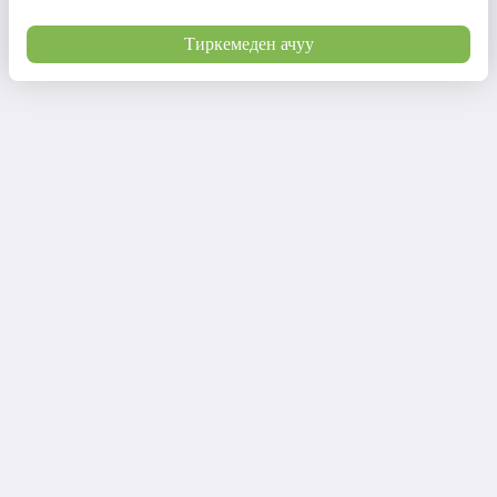
Тиркемеден ачуу