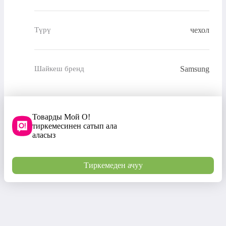
чехол
Түрү
Samsung
Шайкеш бренд
Товарды Мой О!
тиркемесинен сатып ала
аласыз
Тиркемеден ачуу