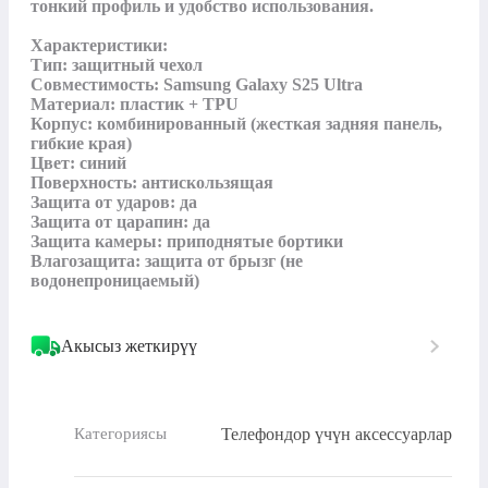
тонкий профиль и удобство использования.

Характеристики:

Тип: защитный чехол

Совместимость: Samsung Galaxy S25 Ultra

Материал: пластик + TPU

Корпус: комбинированный (жесткая задняя панель, 
гибкие края)

Цвет: синий

Поверхность: антискользящая

Защита от ударов: да

Защита от царапин: да

Защита камеры: приподнятые бортики

Влагозащита: защита от брызг (не 
водонепроницаемый)
Акысыз жеткирүү
Телефондор үчүн аксессуарлар
Категориясы