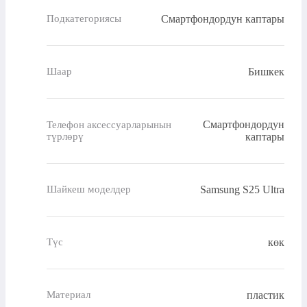
Смартфондордун каптары
Подкатегориясы
Бишкек
Шаар
Смартфондордун
Телефон аксессуарларынын
түрлөрү
каптары
Samsung S25 Ultra
Шайкеш моделдер
көк
Түс
пластик
Материал