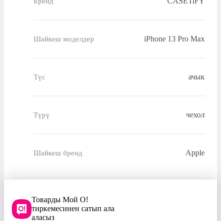
CASETiFY
Бренд
iPhone 13 Pro Max
Шайкеш моделдер
ачык
Түс
чехол
Түрү
Apple
Шайкеш бренд
Товарды Мой О!
тиркемесинен сатып ала
аласыз