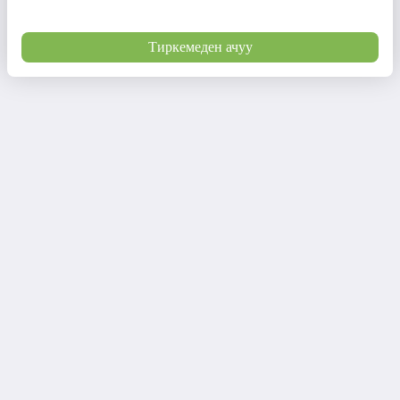
Тиркемеден ачуу