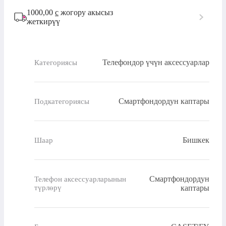
1000,00
с
жогору акысыз
жеткирүү
Телефондор үчүн аксессуарлар
Категориясы
Смартфондордун каптары
Подкатегориясы
Бишкек
Шаар
Смартфондордун
Телефон аксессуарларынын
түрлөрү
каптары