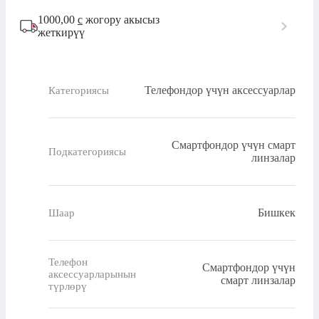
1000,00
с
жогору акысыз
жеткирүү
Телефондор үчүн аксессуарлар
Категориясы
Смартфондор үчүн смарт
Подкатегориясы
линзалар
Бишкек
Шаар
Телефон
Смартфондор үчүн
аксессуарларынын
смарт линзалар
түрлөрү