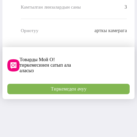
3
Камтылган линзалардын саны
арткы камерага
Орнотуу
Товарды Мой О!
тиркемесинен сатып ала
аласыз
Тиркемеден ачуу