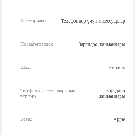
Телефондор үчүн аксессуарлар
Категориясы
Заряддоо шаймандары
Подкатегориясы
Бишкек
Шаар
Заряддоо
Телефон аксессуарларынын
түрлөрү
шаймандары
Apple
Бренд