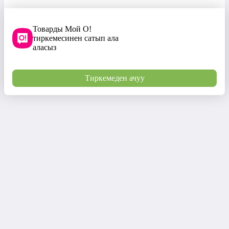
Товарды Мой О!
тиркемесинен сатып ала
аласыз
Тиркемеден ачуу