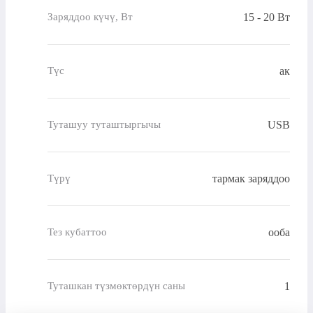
15 - 20 Вт
Заряддоо күчү, Вт
ак
Түс
USB
Туташуу туташтыргычы
тармак заряддоо
Түрү
ооба
Тез кубаттоо
1
Туташкан түзмөктөрдүн саны