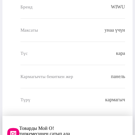
WIWU
Бренд
унаа үчүн
Максаты
кара
Түс
панель
Кармагычты бекиткен жер
кармагыч
Түрү
Товарды Мой О!
тиркемесинен сатып ала