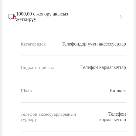
1000,00
с
жогору акысыз
жеткирүү
Телефондор үчүн аксессуарлар
Категориясы
Телефон кармагычтар
Подкатегориясы
Бишкек
Шаар
Телефон
Телефон аксессуарларынын
түрлөрү
кармагычтар