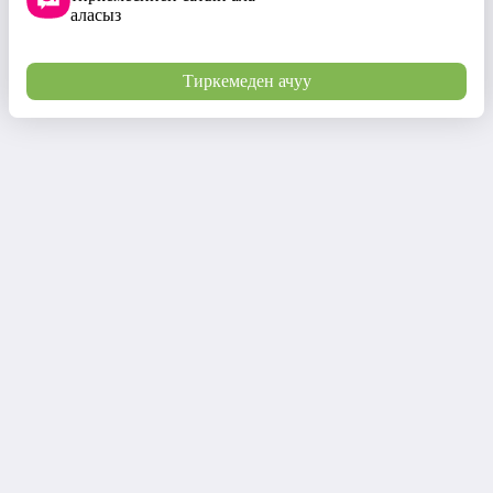
аласыз
Тиркемеден ачуу