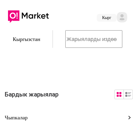
Кырг
Кыргызстан
Бардык жарыялар
Чыпкалар