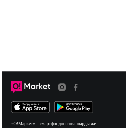
«О!Маркет» – смартфондон товарларды же