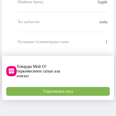
Apple
Шайкеш бренд
ооба
Тез кубаттоо
1
Туташкан түзмөктөрдүн саны
Товарды Мой О!
тиркемесинен сатып ала
аласыз
Тиркемеден ачуу