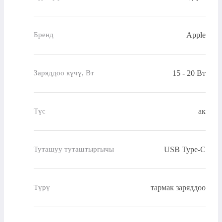
Apple
Бренд
15 - 20 Вт
Заряддоо күчү, Вт
ак
Түс
USB Type-C
Туташуу туташтыргычы
тармак заряддоо
Түрү