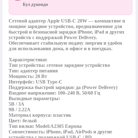
Бул дүкөндө
Сетевой адаптер Apple USB-C 20W — компактное и 
мощное зарядное устройство, предназначенное для 
быстрой и безопасной зарядки iPhone, iPad и других 
устройств с поддержкой Power Delivery. 
Обеспечивает стабильную подачу энергии и удобен 
для использования дома, в офисе и в поездках.

Характеристики:

Тип устройства: сетевое зарядное устройство

Тип: адаптер питания

Мощность: 20 Вт

Интерфейс: USB Type-C

Поддержка быстрой зарядки: да (Power Delivery)

Входное напряжение: 100–240 В, 50/60 Гц

Выходные параметры:

5В / 3А

9В / 2.22А

Материал корпуса: пластик

Цвет: белый

Тип вилки: Model:A2305 Европа

Совместимость: iPhone, iPad, AirPods и другие 
устройства с поддержкой USB-C / PD
