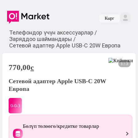
Кырг
Телефондор үчүн аксессуарлар
/
Заряддоо шаймандары
/
Сетевой адаптер Apple USB-C 20W Европа
1 / 3
770,00
c
Сетевой адаптер Apple USB-C 20W
Европа
0-0-
3
Бөлүп төлөөгө/кредитке товарлар