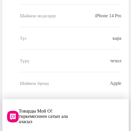
iPhone 14 Pro
Шайкеш моделдер
кара
Түс
чехол
Түрү
Apple
Шайкеш бренд
Товарды Мой О!
тиркемесинен сатып ала
аласыз