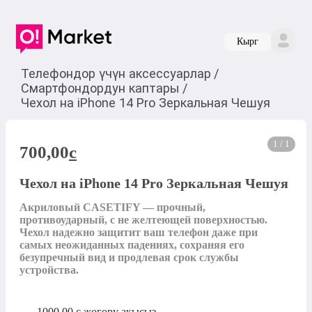
Кырг
Телефондор үчүн аксессуарлар
/
Смартфондордун каптары
/
Чехол на iPhone 14 Pro Зеркальная Чешуя
1 / 1
700,00
c
Чехол на iPhone 14 Pro Зеркальная Чешуя
Акриловый CASETIFY — прочный, 
противоударный, с не желтеющей поверхностью.

Чехол надежно защитит ваш телефон даже при 
самых неожиданных падениях, сохраняя его 
безупречный вид и продлевая срок службы 
устройства.
1000,00
с
жогору акысыз