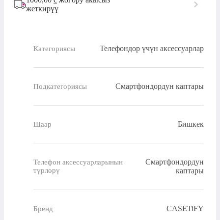
жеткирүү
Телефондор үчүн аксессуарлар
Категориясы
Смартфондордун каптары
Подкатегориясы
Бишкек
Шаар
Смартфондордун
Телефон аксессуарларынын
түрлөрү
каптары
CASETiFY
Бренд