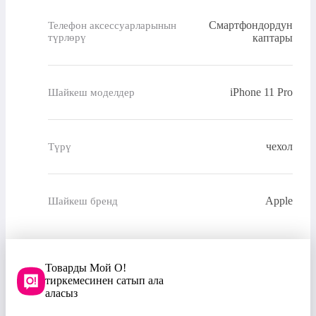
Смартфондордун
Телефон аксессуарларынын
түрлөрү
каптары
iPhone 11 Pro
Шайкеш моделдер
чехол
Түрү
Apple
Шайкеш бренд
Товарды Мой О!
тиркемесинен сатып ала
аласыз