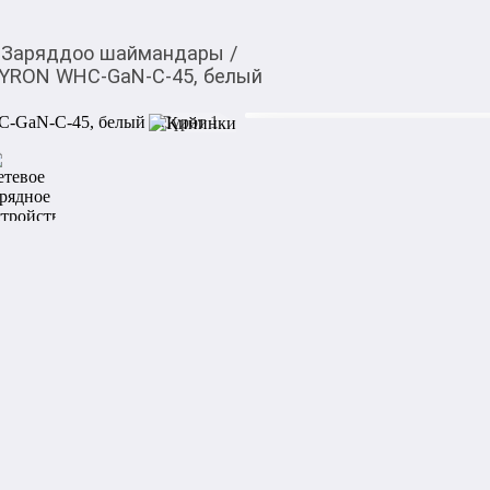
Заряддоо шаймандары
/
EYRON WHC-GaN-C-45, белый
899,00
c
Товарды Мой О!
тиркемесинен сатып ала
Сетевое зарядное ус
аласыз
белый
0-0-
6
Бөлүп төлөөгө/креди
Бул дүкөндө