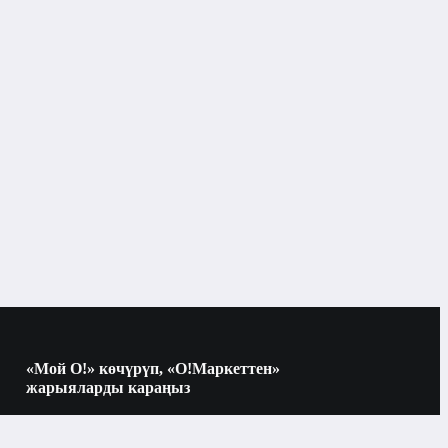
Телефондор үчүн аксессуарлар
Заряддоо шаймандары
Бишкек
Заряддоо шаймандары
нын түрлөрү
KEYRON
«Мой О!» көчүрүп, «О!Маркеттен»
жарыяларды караңыз
30 - 50 Вт
Көчүрүү үчүн камераны QR-кодго
багыттаңыз