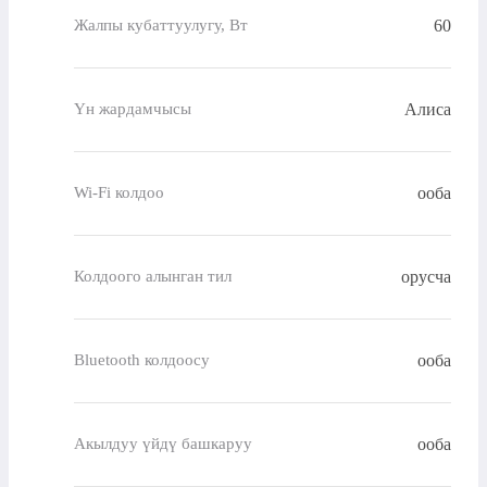
60
Жалпы кубаттуулугу, Вт
Алиса
Үн жардамчысы
ооба
Wi-Fi колдоо
орусча
Колдоого алынган тил
ооба
Bluetooth колдоосу
ооба
Акылдуу үйдү башкаруу