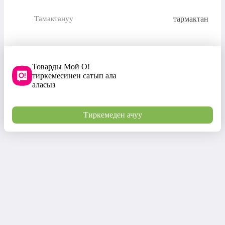
тармактан
Тамактануу
Товарды Мой О!
тиркемесинен сатып ала
аласыз
Тиркемеден ачуу