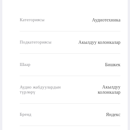
Аудиотехника
Категориясы
Акылдуу колонкалар
Подкатегориясы
Бишкек
Шаар
Акылдуу
Аудио жабдуулардын
түрлөрү
колонкалар
Яндекс
Бренд