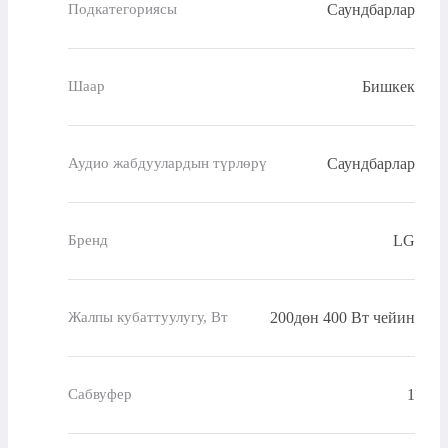
Саундбарлар
Подкатегориясы
Бишкек
Шаар
Саундбарлар
Аудио жабдуулардын түрлөрү
LG
Бренд
200дөн 400 Вт чейин
Жалпы кубаттуулугу, Вт
1
Сабвуфер