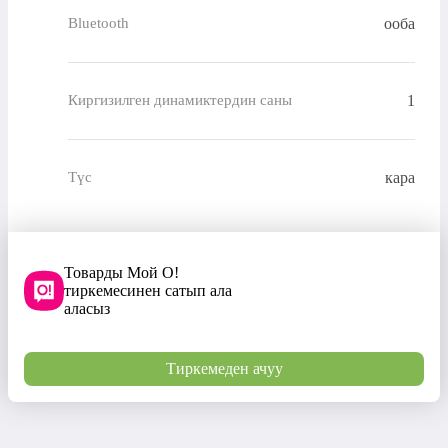
ооба
Bluetooth
1
Киргизилген динамиктердин саны
кара
Түс
Товарды Мой О!
тиркемесинен сатып ала
аласыз
Тиркемеден ачуу