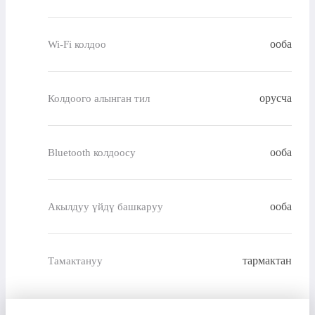
ооба
Wi-Fi колдоо
орусча
Колдоого алынган тил
ооба
Bluetooth колдоосу
ооба
Акылдуу үйдү башкаруу
тармактан
Тамактануу