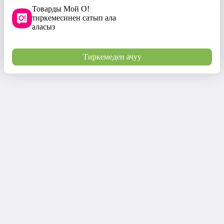
Товарды Мой О!
тиркемесинен сатып ала
аласыз
Тиркемеден ачуу