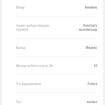
Бишкек
Шаар
Акылдуу
Аудио жабдуулардын
түрлөрү
колонкалар
Яндекс
Бренд
10
Жалпы кубаттуулугу, Вт
Алиса
Үн жардамчысы
кызыл
Түс