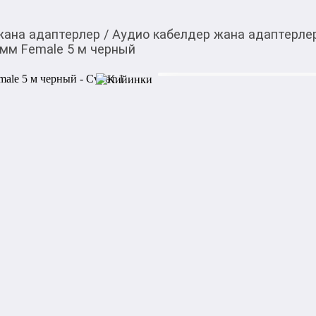
жана адаптерлер
/
Аудио кабелдер жана адаптерле
3 мм Female 5 м черный
1 099,00
c
Товарды Мой О!
тиркемесинен сатып ала
Кабель Ugreen XLR Mal
аласыз
0-0-
6
Бөлүп төлөөгө/креди
Бул дүкөндө
Кабель Ugreen XLR Male - ja
профессиональный аудиокаб