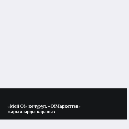
Аудиотехника
Аудио кабелдер жана адаптерлер
Бишкек
Аудио кабелдер жана адаптерлер
рлөрү
«Мой О!» көчүрүп, «О!Маркеттен»
жарыяларды караңыз
Ugreen
Көчүрүү үчүн камераны QR-кодго
багыттаңыз