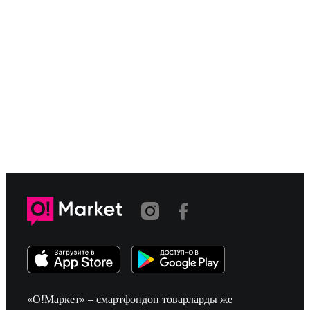
«О!Маркет» – смартфондон товарларды же