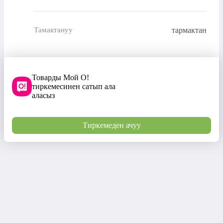
тармактан
Тамактануу
Товарды Мой О!
тиркемесинен сатып ала
аласыз
Тиркемеден ачуу