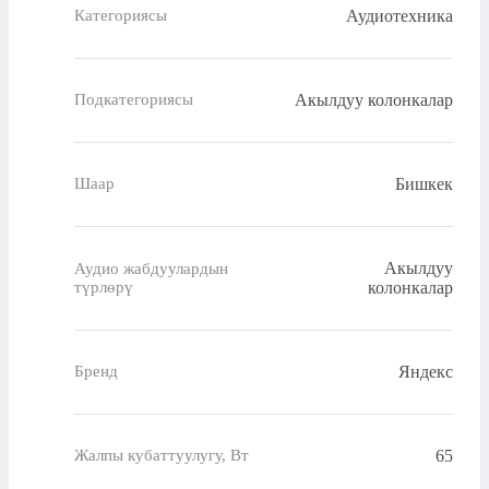
Аудиотехника
Категориясы
Акылдуу колонкалар
Подкатегориясы
Бишкек
Шаар
Акылдуу
Аудио жабдуулардын
түрлөрү
колонкалар
Яндекс
Бренд
65
Жалпы кубаттуулугу, Вт