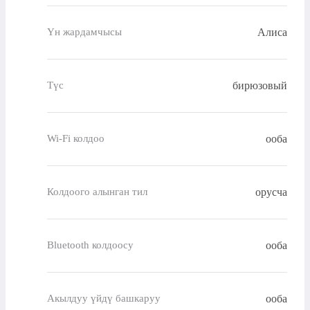
Алиса
Үн жардамчысы
бирюзовый
Түс
ооба
Wi-Fi колдоо
орусча
Колдоого алынган тил
ооба
Bluetooth колдоосу
ооба
Акылдуу үйдү башкаруу