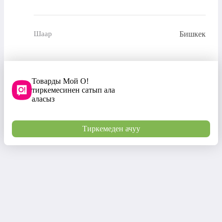
Бишкек
Шаар
Товарды Мой О!
тиркемесинен сатып ала
аласыз
Тиркемеден ачуу