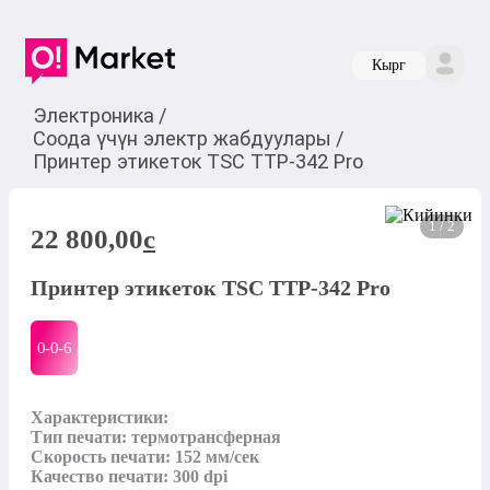
Кырг
Электроника
/
Соода үчүн электр жабдуулары
/
Принтер этикеток TSC TTP-342 Pro
1 / 2
22 800,00
c
Принтер этикеток TSC TTP-342 Pro
0-0-
6
Характеристики:

Тип печати: термотрансферная

Скорость печати: 152 мм/сек

Качество печати: 300 dpi
