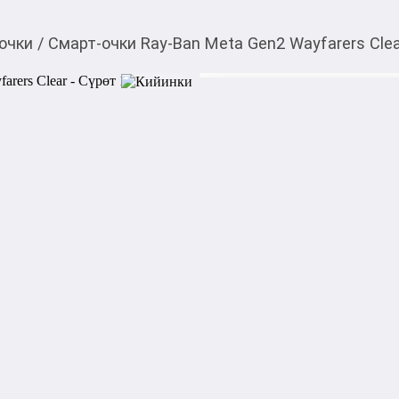
очки
/
Смарт-очки Ray-Ban Meta Gen2 Wayfarers Cle
40 800,00
c
Товарды Мой О!
тиркемесинен сатып ала
Смарт-очки Ray-Ban M
аласыз
0-0-
3
Смарт‑очки Ray‑Ban Meta G
дизайн Wayfarer с совреме
Они выглядят как классиче
линзами, но оснащены встр
микрофонами, позволяя сним
получать голосовые подсказ
и сенсорные элементы на ду
Характеристики:
