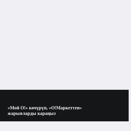
Бишкек
Смарт-очки
«Мой О!» көчүрүп, «О!Маркеттен»
жарыяларды караңыз
Көчүрүү үчүн камераны QR-кодго
багыттаңыз