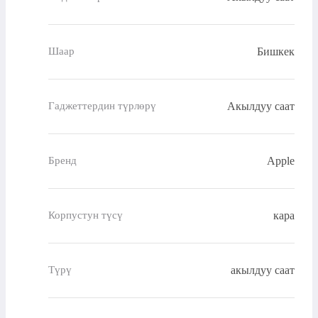
Бишкек
Шаар
Акылдуу саат
Гаджеттердин түрлөрү
Apple
Бренд
кара
Корпустун түсү
акылдуу саат
Түрү