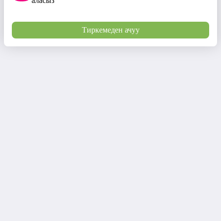
аласыз
Тиркемеден ачуу