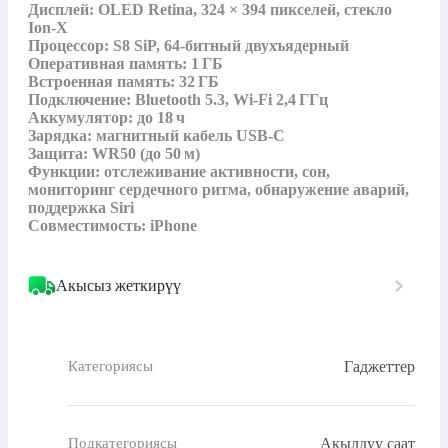
Дисплей: OLED Retina, 324 × 394 пикселей, стекло 
Ion-X

Процессор: S8 SiP, 64-битный двухъядерный

Оперативная память: 1 ГБ

Встроенная память: 32 ГБ

Подключение: Bluetooth 5.3, Wi‑Fi 2,4 ГГц

Аккумулятор: до 18 ч

Зарядка: магнитный кабель USB‑C

Защита: WR50 (до 50 м)

Функции: отслеживание активности, сон, 
мониторинг сердечного ритма, обнаружение аварий, 
поддержка Siri

Совместимость: iPhone
Акысыз жеткирүү
Гаджеттер
Категориясы
Акылдуу саат
Подкатегориясы