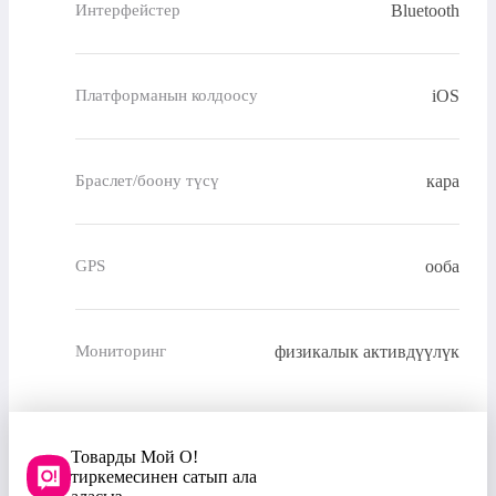
Bluetooth
Интерфейстер
iOS
Платформанын колдоосу
кара
Браслет/боону түсү
ооба
GPS
физикалык активдүүлүк
Мониторинг
Товарды Мой О!
тиркемесинен сатып ала