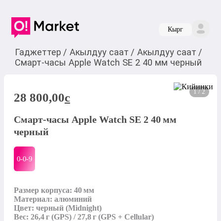
Кырг
Гаджеттер
/
Акылдуу саат
/
Акылдуу саат
/
Смарт-часы Apple Watch SE 2 40 мм черный
1 / 2
28 800,00
c
Смарт-часы Apple Watch SE 2 40 мм
черный
0-0-
9
Размер корпуса: 40 мм

Материал: алюминий

Цвет: черный (Midnight)

Вес: 26,4 г (GPS) / 27,8 г (GPS + Cellular)
