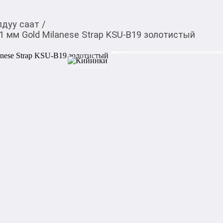
дуу саат
/
1 мм Gold Milanese Strap KSU-B19 золотистый
22 360,00
c
Товарды Мой О!
тиркемесинен сатып ала
Смарт-часы Huawei Wa
аласыз
Strap KSU-B19 золот
0-0-
3
Характеристики:

Тип: смарт-часы

Бренд: Huawei

Материал корпуса: Нержаве
Форма корпуса часов: круг

Операционная система: Ha