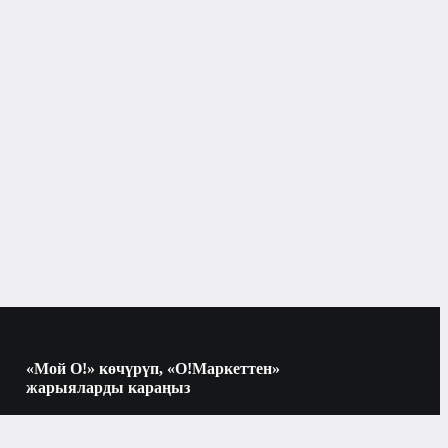
Акылдуу саат
Huawei
алтын
акылдуу саат
«Мой О!» көчүрүп, «О!Маркеттен»
Bluetooth
жарыяларды караңыз
Көчүрүү үчүн камераны QR-кодго
багыттаңыз