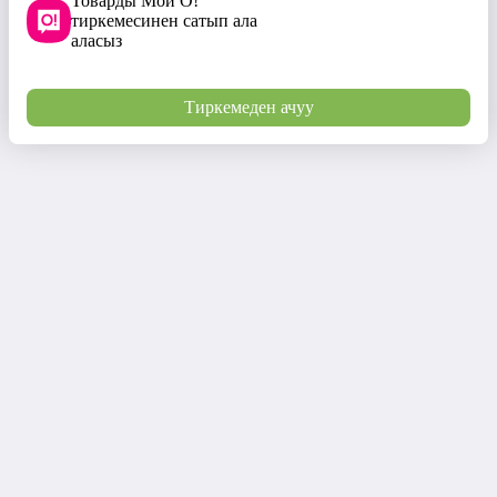
Товарды Мой О!
тиркемесинен сатып ала
аласыз
Тиркемеден ачуу