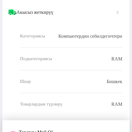
Акысыз жеткирүү
Компьютердин себилдегичтери
Категориясы
RAM
Подкатегориясы
Бишкек
Шаар
RAM
Товарлардын түрлөрү