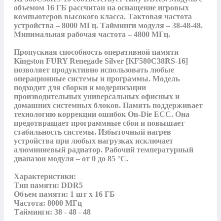
объемом 16 ГБ рассчитан на оснащение игровых 
компьютеров высокого класса. Тактовая частота 
устройства – 8000 МГц. Тайминги модуля – 38-48-48. 
Минимальная рабочая частота – 4800 МГц. 

Пропускная способность оперативной памяти 
Kingston FURY Renegade Silver [KF580C38RS-16] 
позволяет продуктивно использовать любые 
операционные системы и программы. Модель 
подходит для сборки и модернизации 
производительных универсальных офисных и 
домашних системных блоков. Память поддерживает 
технологию коррекции ошибок On-Die ECC. Она 
предотвращает программные сбои и повышает 
стабильность системы. Избыточный нагрев 
устройства при любых нагрузках исключает 
алюминиевый радиатор. Рабочий температурный 
диапазон модуля – от 0 до 85 °C.

Характеристики:

Тип памяти: DDR5

Объем памяти: 1 шт х 16 ГБ

Частота: 8000 МГц

Тайминги: 38 - 48 - 48