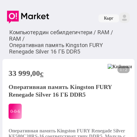
Кырг
Компьютердин себилдегичтери
/
RAM
/
RAM
/
Оперативная память Kingston FURY
Renegade Silver 16 ГБ DDR5
1 / 2
33 999,00
c
Оперативная память Kingston FURY
Renegade Silver 16 ГБ DDR5
0-0-
6
Оперативная память Kingston FURY Renegade Silver 
KF580C38RS-16 соответствует типу DDR5. Модуль с 