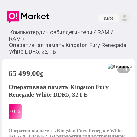
Кырг
Компьютердин себилдегичтери
/
RAM
/
RAM
/
Оперативная память Kingston Fury Renegade
White DDR5, 32 ГБ
1 / 4
65 499,00
c
Оперативная память Kingston Fury
Renegade White DDR5, 32 ГБ
0-0-
6
Оперативная память Kingston Fury Renegade White 
[KF572C38RWK2-32] разработан для экстремальной 