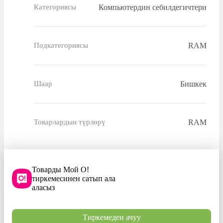
Компьютердин себилдегичтери
Категориясы
RAM
Подкатегориясы
Бишкек
Шаар
RAM
Товарлардын түрлөрү
Товарды Мой О!
тиркемесинен сатып ала
аласыз
Тиркемеден ачуу