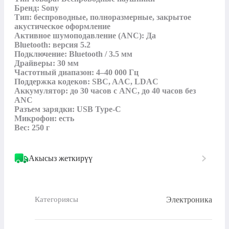
Бренд: Sony

Тип: беспроводные, полноразмерные, закрытое 
акустическое оформление

Активное шумоподавление (ANC): Да

Bluetooth: версия 5.2

Подключение: Bluetooth / 3.5 мм

Драйверы: 30 мм

Частотный диапазон: 4–40 000 Гц

Поддержка кодеков: SBC, AAC, LDAC

Аккумулятор: до 30 часов с ANC, до 40 часов без 
ANC

Разъем зарядки: USB Type-C

Микрофон: есть

Вес: 250 г
Акысыз жеткирүү
Электроника
Категориясы