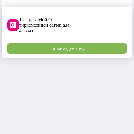
Товарды Мой О!
тиркемесинен сатып ала
аласыз
Тиркемеден ачуу