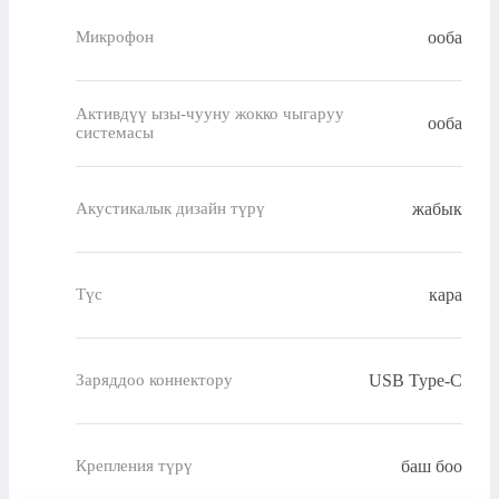
ооба
Микрофон
Активдүү ызы-чууну жокко чыгаруу
ооба
системасы
жабык
Акустикалык дизайн түрү
кара
Түс
USB Type-C
Заряддоо коннектору
баш боо
Крепления түрү