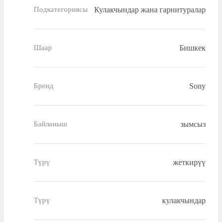
Кулакчындар жана гарнитуралар
Подкатегориясы
Бишкек
Шаар
Sony
Бренд
зымсыз
Байланыш
жеткирүү
Түрү
кулакчындар
Түрү