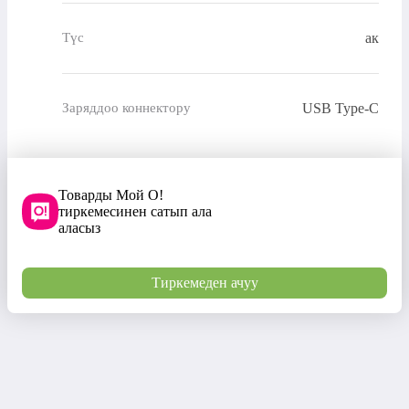
ак
Түс
USB Type-C
Заряддоо коннектору
Товарды Мой О!
тиркемесинен сатып ала
аласыз
Тиркемеден ачуу