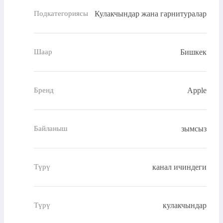
Кулакчындар жана гарнитуралар
Подкатегориясы
Бишкек
Шаар
Apple
Бренд
зымсыз
Байланыш
канал ичиндеги
Түрү
кулакчындар
Түрү