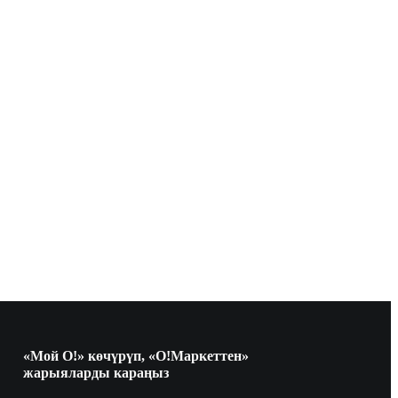
«Мой О!» көчүрүп, «О!Маркеттен»
жарыяларды караңыз