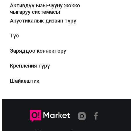
Активдүү ызы-чууну жокко
чыгаруу системасы
Акустикалык дизайн түрү
Түс
Заряддоо коннектору
Крепления түрү
Шайкештик