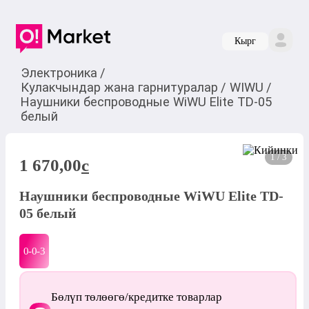
Кырг
Электроника
/
Кулакчындар жана гарнитуралар
/
WIWU
/
Наушники беспроводные WiWU Elite TD-05
белый
1 / 3
1 670,00
c
Наушники беспроводные WiWU Elite TD-
05 белый
0-0-
3
Бөлүп төлөөгө/кредитке товарлар