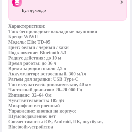
Бул дүкөндө
Характеристики:

Тип: беспроводные накладные наушники

Бренд: WiWU

Модель: Elite TD-05

Цвет: белый / чёрный / хаки

Подключение: Bluetooth 5.3

Радиус действия: до 10 м

Время работы: до 36 ч

Время зарядки: около 2,5 ч

Аккумулятор: встроенный, 300 мАч

Разъем для зарядки: USB Type-C

Тип излучателей: динамические, 40 мм

Частотный диапазон: 20–20 000 Гц

Импеданс: 32–64 Ом

Чувствительность: 105 дБ

Микрофон: встроенный

Управление: кнопки на корпусе

Шумоподавление: нет

Совместимость: iOS, Android, ПК, ноутбуки, 
Bluetooth-устройства