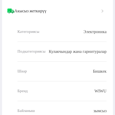
Акысыз жеткирүү
Электроника
Категориясы
Кулакчындар жана гарнитуралар
Подкатегориясы
Бишкек
Шаар
WIWU
Бренд
зымсыз
Байланыш