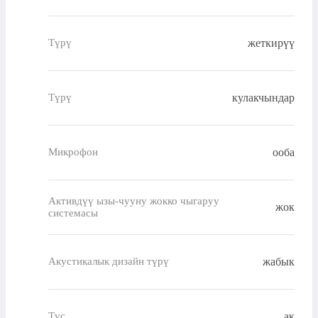
жеткирүү
Түрү
кулакчындар
Түрү
ооба
Микрофон
Активдүү ызы-чууну жокко чыгаруу
жок
системасы
жабык
Акустикалык дизайн түрү
ак
Түс