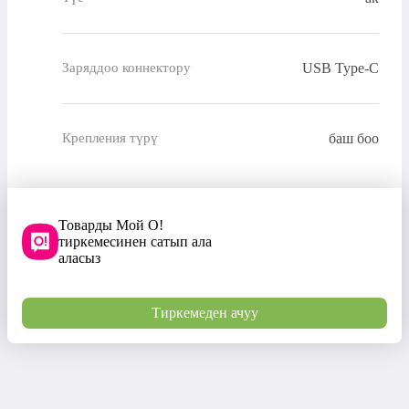
USB Type-C
Заряддоо коннектору
баш боо
Крепления түрү
Товарды Мой О!
тиркемесинен сатып ала
аласыз
Тиркемеден ачуу