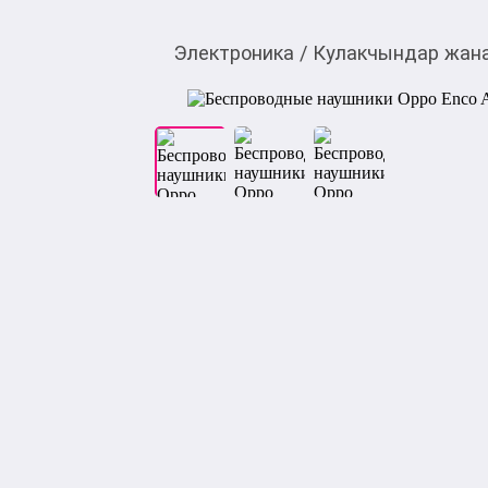
Электроника
/
Кулакчындар жана