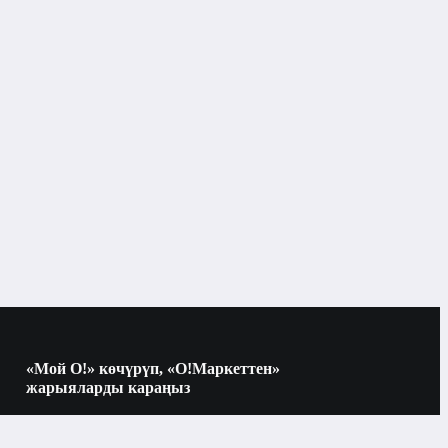
Кулакчындар жана гарнитуралар
Бишкек
OPPO
зымсыз
канал ичиндеги
«Мой О!» көчүрүп, «О!Маркеттен»
жарыяларды караңыз
кулакчындар
Көчүрүү үчүн камераны QR-кодго
багыттаңыз