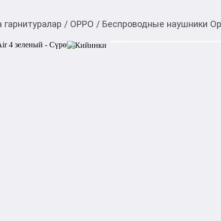
 гарнитуралар
/
OPPO
/
Беспроводные наушники Opp
2 190,00
c
Товарды Мой О!
тиркемесинен сатып ала
Беспроводные наушни
аласыз
0-0-
3
Бөлүп төлөөгө/креди
Бул дүкөндө
Характеристики:

Тип товара: Беспроводные 
Бренд: OPPO
