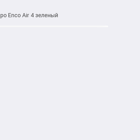
o Enco Air 4 зеленый
Тиркемеден ачуу
ки Oppo Enco Air 4 зеленый
тке товарлар
наушники
