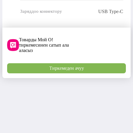
USB Type-C
Заряддоо коннектору
Товарды Мой О!
тиркемесинен сатып ала
аласыз
Тиркемеден ачуу