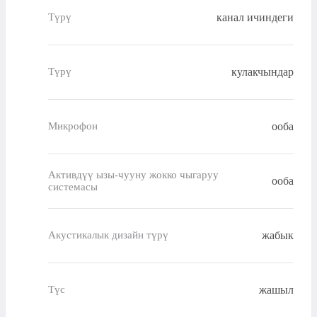
канал ичиндеги
Түрү
кулакчындар
Түрү
ооба
Микрофон
Активдүү ызы-чууну жокко чыгаруу
ооба
системасы
жабык
Акустикалык дизайн түрү
жашыл
Түс