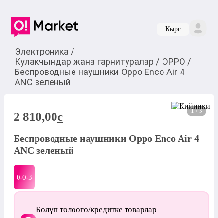
Кырг
Электроника
/
Кулакчындар жана гарнитуралар
/
OPPO
/
Беспроводные наушники Oppo Enco Air 4
ANC зеленый
1 / 3
2 810,00
c
Беспроводные наушники Oppo Enco Air 4
ANC зеленый
0-0-
3
Бөлүп төлөөгө/кредитке товарлар