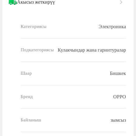
Акысыз жеткирүү
Электроника
Категориясы
Кулакчындар жана гарнитуралар
Подкатегориясы
Бишкек
Шаар
OPPO
Бренд
зымсыз
Байланыш