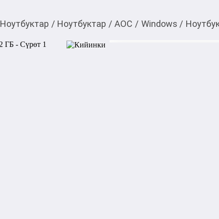
Ноутбуктар
/
Ноутбуктар
/
AOC
/
Windows
/
Ноутбу
39 600,00
c
40 000
c
Товарды Мой О!
тиркемесинен сатып ала
Ноутбук AOC N141M31
аласыз
0-0-
9
Экран: 14" IPS 1920 x 1080

Оперативная память: 8 GB
Накопительная память: 512
Процессор: Intel N100

Количество ядер: 4 

Максимальная тактовая част
Видеокарта: Intel UHD Graph
Емкость аккумулятора: 48 
Цвет: черный
