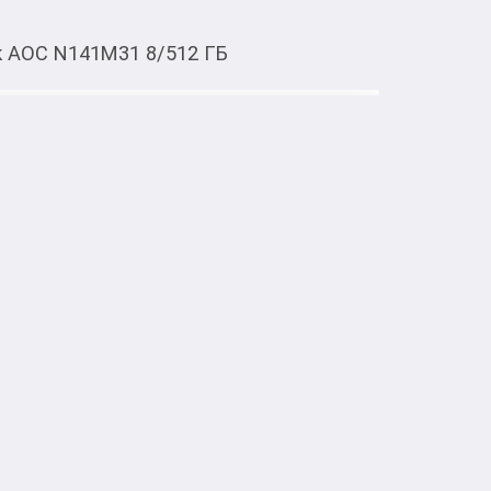
к AOC N141M31 8/512 ГБ
Тиркемеден ачуу
 8/512 ГБ
 DDR5

GB SSD

ота: 3.6 GHz

ics

Wh
