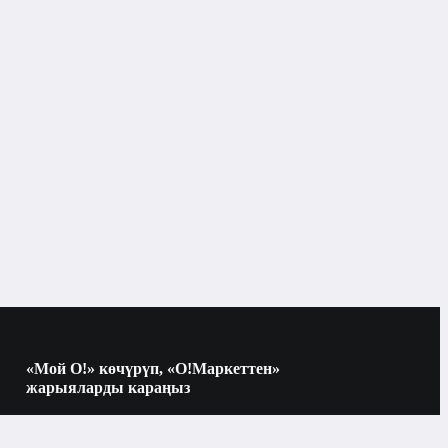
Ноутбуктар
сессуарлардын түрлөрү
AOC
Windows
8
SSD
«Мой О!» көчүрүп, «О!Маркеттен»
жарыяларды караңыз
512 ГБ
Көчүрүү үчүн камераны QR-кодго
багыттаңыз