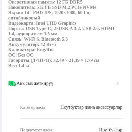
Оперативная память: 12 ГБ DDR5

Накопитель: 512 ГБ SSD M.2 PCIe NVMe

Экран: 14" FHD IPS, 1920×1080, 60 Гц, 
антибликовый

Видеокарта: Intel UHD Graphics

Порты: USB Type-C, 2×USB-A 3.2, USB 2.0, HDMI 
1.4, аудиоразъем 3.5 мм

Связь: Wi-Fi 6, Bluetooth 5.3

Аккумулятор: 42 Вт·ч

Клавиатура: Eng/Rus

ОС: Без ОС

Габариты (Д×Ш×В): 32.49 × 21.39 × 1.79 см

Вес: 1.4 кг
Акысыз жеткирүү
Ноутбуктар жана аксессуарлар
Категориясы
Ноутбуктар
Подкатегориясы