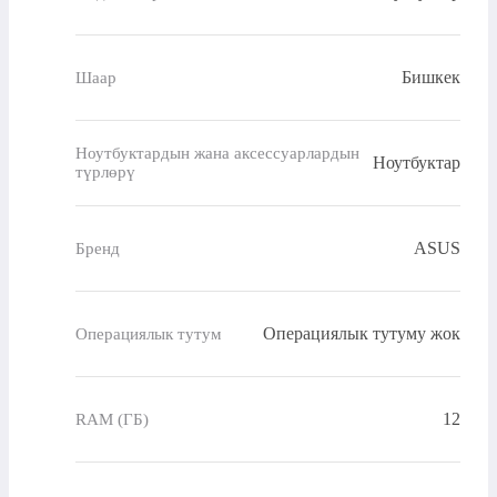
Бишкек
Шаар
Ноутбуктардын жана аксессуарлардын
Ноутбуктар
түрлөрү
ASUS
Бренд
Операциялык тутуму жок
Операциялык тутум
12
RAM (ГБ)