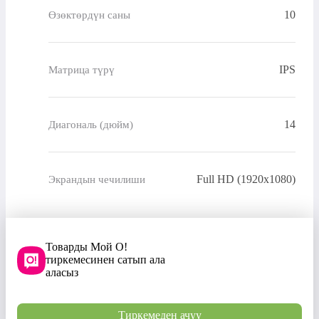
10
Өзөктөрдүн саны
IPS
Матрица түрү
14
Диагональ (дюйм)
Full HD (1920x1080)
Экрандын чечилиши
Товарды Мой О!
тиркемесинен сатып ала
аласыз
Тиркемеден ачуу