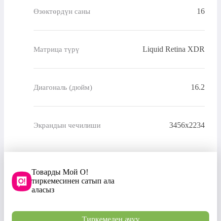
16
Өзөктөрдүн саны
Liquid Retina XDR
Матрица түрү
16.2
Диагональ (дюйм)
3456x2234
Экрандын чечилиши
Товарды Мой О!
тиркемесинен сатып ала
аласыз
Тиркемеден ачуу