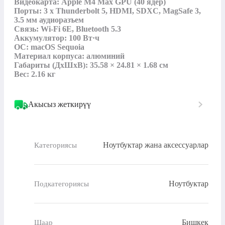
Видеокарта: Apple M4 Max GPU (40 ядер)

Порты: 3 x Thunderbolt 5, HDMI, SDXC, MagSafe 3, 
3.5 мм аудиоразъем

Связь: Wi-Fi 6E, Bluetooth 5.3

Аккумулятор: 100 Вт·ч

ОС: macOS Sequoia

Материал корпуса: алюминий

Габариты (ДхШхВ): 35.58 × 24.81 × 1.68 см

Вес: 2.16 кг
Акысыз жеткирүү
Ноутбуктар жана аксессуарлар
Категориясы
Ноутбуктар
Подкатегориясы
Бишкек
Шаар