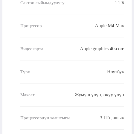
1 ТБ
Сактоо сыйымдуулугу
Apple M4 Max
Процессор
Apple graphics 40-core
Видеокарта
Ноутбук
Түрү
Жумуш үчүн, окуу үчүн
Максат
3 ГГц ашык
Процессордун жыштыгы