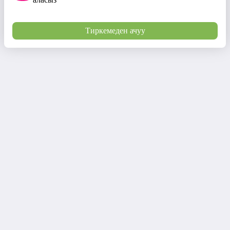
Тиркемеден ачуу