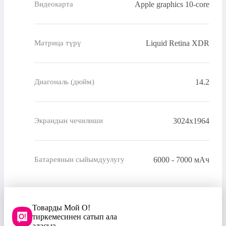
Apple graphics 10-core
Видеокарта
Liquid Retina XDR
Матрица түрү
14.2
Диагональ (дюйм)
3024x1964
Экрандын чечилиши
6000 - 7000 мАч
Батареянын сыйымдуулугу
Товарды Мой О!
тиркемесинен сатып ала
аласыз