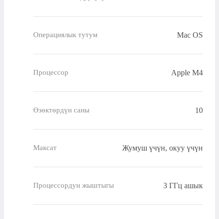
Mac OS
Операциялык тутум
Apple M4
Процессор
10
Өзөктөрдүн саны
Жумуш үчүн, окуу үчүн
Максат
3 ГГц ашык
Процессордун жыштыгы