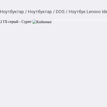
Ноутбуктар
/
Ноутбуктар
/
DOS
/
Ноутбук Lenovo Id
65 400,00
c
Товарды Мой О!
тиркемесинен сатып ала
Ноутбук Lenovo IdeaPa
аласыз
Характеристики:

Тип: Ноутбук

Бренд: Lenovo

Процессор: Snapdragon X1-26-
Оперативная память: 16 Г
Накопитель: 512 ГБ SSD M.
Экран: 15.3" WUXGA сенсор
Видеокарта: Qualcomm Adre
Порты: USB Type-C, 2×USB-
Связь: Wi‑Fi 7, Bluetooth 5.4

Аккумулятор: 60 Вт·ч

Клавиатура: Eng с подсветк
ОС: Windows 11 Home

Габариты (Д×Ш×В): 34.34 × 2