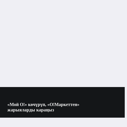
Ноутбук
16
SSD
512 ГБ
DOS
«Мой О!» көчүрүп, «О!Маркеттен»
жарыяларды караңыз
Другой процессор
Көчүрүү үчүн камераны QR-кодго
багыттаңыз