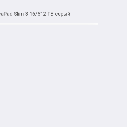
eaPad Slim 3 16/512 ГБ серый
Тиркемеден ачуу
d Slim 3 16/512 ГБ серый
100 (8 ядер, до 3.0 ГГц)

Б LPDDR5X 6400 МГц

2 PCIe NVMe Gen4

ный OLED, 2560×1600, 60 Гц

no X1-45

A, HDMI, аудиоразъем

ой

3.95 × 1.79 см
