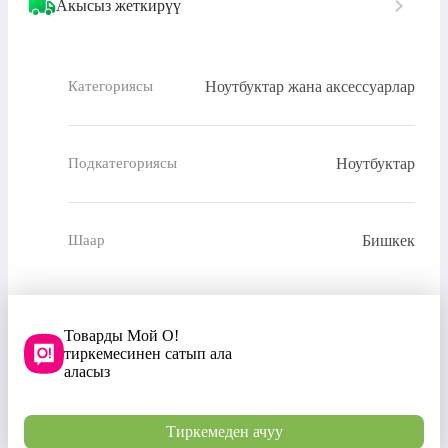
Акысыз жеткирүү
Ноутбуктар жана аксессуарлар
Категориясы
Ноутбуктар
Подкатегориясы
Бишкек
Шаар
Товарды Мой О!
тиркемесинен сатып ала
аласыз
Тиркемеден ачуу