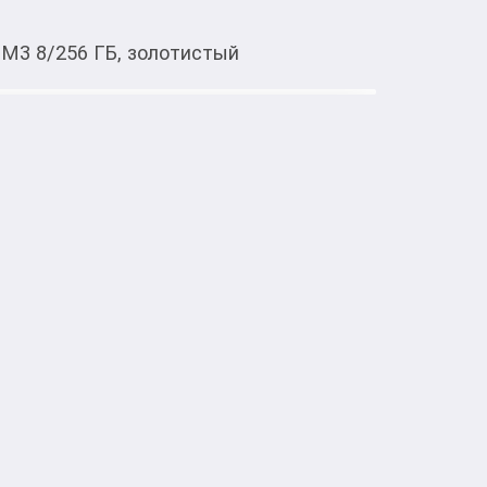
 M3 8/256 ГБ, золотистый
Тиркемеден ачуу
256 ГБ, золотистый
 до 4.05 ГГц)

LPDDR5 (6400 МГц)

Ie NVMe

, матовый, 500 нит

re GPU

, MagSafe 3, 3.5 мм аудиоразъем
