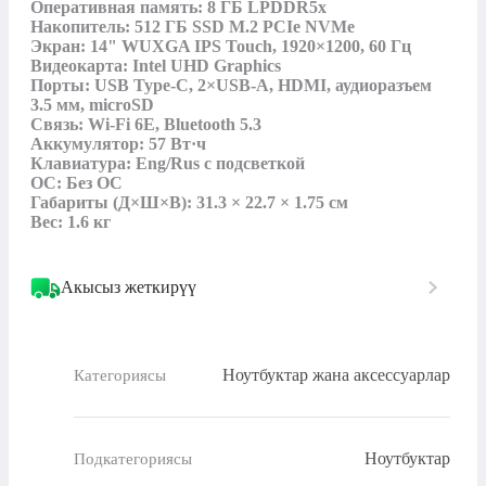
Оперативная память: 8 ГБ LPDDR5x

Накопитель: 512 ГБ SSD M.2 PCIe NVMe

Экран: 14" WUXGA IPS Touch, 1920×1200, 60 Гц

Видеокарта: Intel UHD Graphics

Порты: USB Type-C, 2×USB-A, HDMI, аудиоразъем 
3.5 мм, microSD

Связь: Wi-Fi 6E, Bluetooth 5.3

Аккумулятор: 57 Вт·ч

Клавиатура: Eng/Rus с подсветкой

ОС: Без ОС

Габариты (Д×Ш×В): 31.3 × 22.7 × 1.75 см

Вес: 1.6 кг
Акысыз жеткирүү
Ноутбуктар жана аксессуарлар
Категориясы
Ноутбуктар
Подкатегориясы