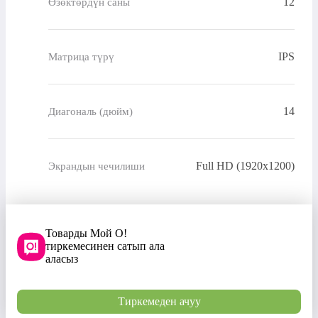
12
Өзөктөрдүн саны
IPS
Матрица түрү
14
Диагональ (дюйм)
Full HD (1920х1200)
Экрандын чечилиши
Товарды Мой О!
тиркемесинен сатып ала
аласыз
Тиркемеден ачуу