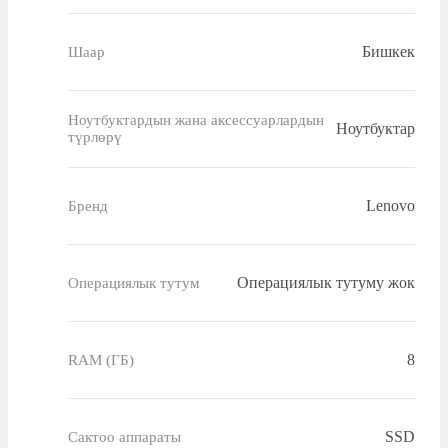
Бишкек
Шаар
Ноутбуктардын жана аксессуарлардын
Ноутбуктар
түрлөрү
Lenovo
Бренд
Операциялык тутуму жок
Операциялык тутум
8
RAM (ГБ)
SSD
Сактоо аппараты