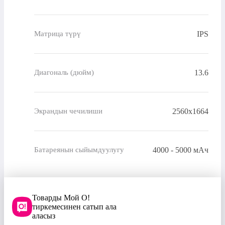
IPS
Матрица түрү
13.6
Диагональ (дюйм)
2560x1664
Экрандын чечилиши
4000 - 5000 мАч
Батареянын сыйымдуулугу
Товарды Мой О!
тиркемесинен сатып ала
аласыз