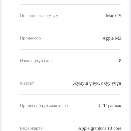
Mac OS
Операциялык тутум
Apple M3
Процессор
8
Өзөктөрдүн саны
Жумуш үчүн, окуу үчүн
Максат
3 ГГц ашык
Процессордун жыштыгы
Apple graphics 10-core
Видеокарта