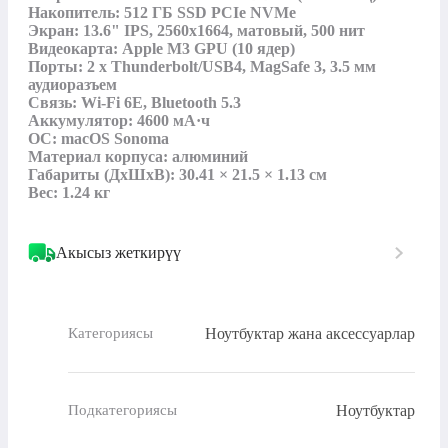
Накопитель: 512 ГБ SSD PCIe NVMe

Экран: 13.6" IPS, 2560x1664, матовый, 500 нит

Видеокарта: Apple M3 GPU (10 ядер)

Порты: 2 x Thunderbolt/USB4, MagSafe 3, 3.5 мм 
аудиоразъем

Связь: Wi-Fi 6E, Bluetooth 5.3

Аккумулятор: 4600 мА·ч

ОС: macOS Sonoma

Материал корпуса: алюминий

Габариты (ДхШхВ): 30.41 × 21.5 × 1.13 см

Вес: 1.24 кг
Акысыз жеткирүү
Ноутбуктар жана аксессуарлар
Категориясы
Ноутбуктар
Подкатегориясы