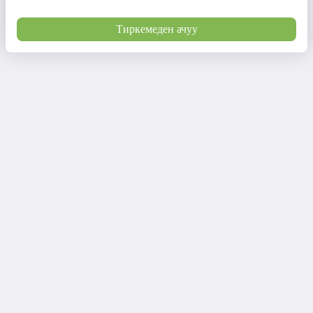
Тиркемеден ачуу