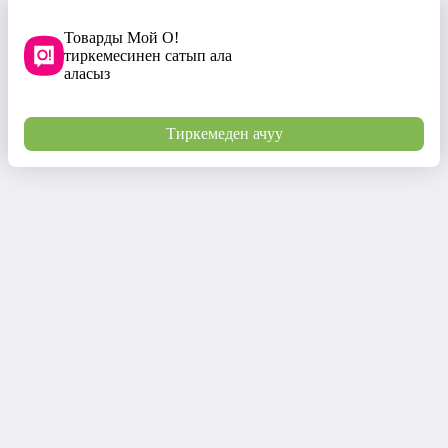
Товарды Мой О!
тиркемесинен сатып ала
аласыз
Тиркемеден ачуу