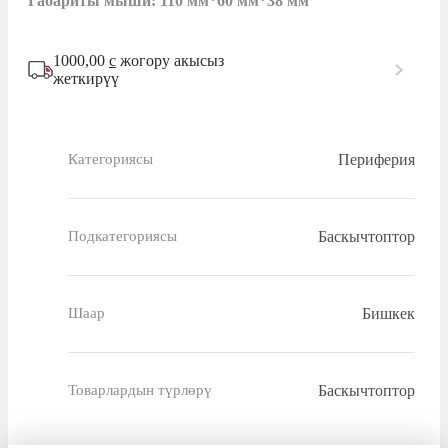
Габариты мыши: 110 мм*60 мм*38 мм
1000,00
с
жогору акысыз
жеткирүү
Периферия
Категориясы
Баскычтоптор
Подкатегориясы
Бишкек
Шаар
Баскычтоптор
Товарлардын түрлөрү