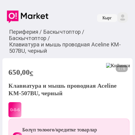
Кырг
Периферия
/
Баскычтоптор
/
Баскычтоптор
/
Клавиатура и мышь проводная Aceline KM-
507BU, черный
1 / 6
650,00
c
Клавиатура и мышь проводная Aceline
KM-507BU, черный
0-0-
6
Бөлүп төлөөгө/кредитке товарлар