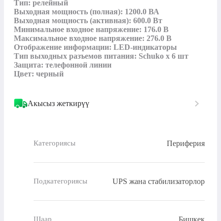
Тип: релейный

Выходная мощность (полная): 1200.0 ВА

Выходная мощность (активная): 600.0 Вт

Минимальное входное напряжение: 176.0 В

Максимальное входное напряжение: 276.0 В

Отображение информации: LED-индикаторы

Тип выходных разъемов питания: Schuko х 6 шт

Защита: телефонной линии

Цвет: черный
Акысыз жеткирүү
Периферия
Категориясы
UPS жана стабилизаторлор
Подкатегориясы
Бишкек
Шаар