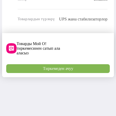
UPS жана стабилизаторлор
Товарлардын түрлөрү
Товарды Мой О!
тиркемесинен сатып ала
аласыз
Тиркемеден ачуу